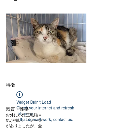
特徴
Widget Didn’t Load
Check your internet and refresh
気質・性格
this page.
お外にいた三毛猫＝
If that doesn’t work, contact us.
気が強い、イメージ
がありましたが、全