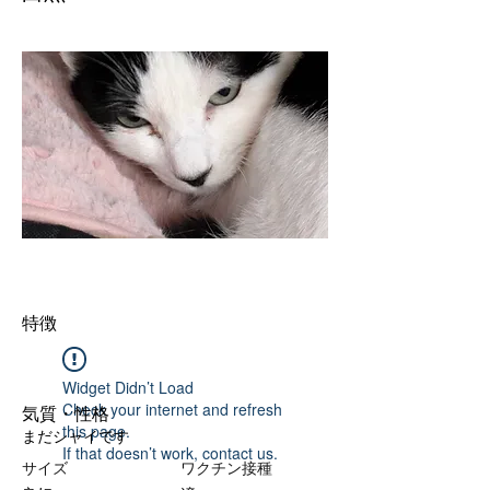
特徴
Widget Didn’t Load
Check your internet and refresh
気質・性格
this page.
まだシャイです
If that doesn’t work, contact us.
サイズ
ワクチン接種