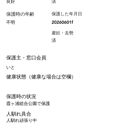
良好
済
保護時の年齢
保護した年月日
不明
20260601f
避妊・去勢
済
保護主・窓口会員
いと
健康状態（健康な場合は空欄）
保護時の状況
霞ヶ浦総合公園で保護
人馴れ具合
人馴れ頑張り中