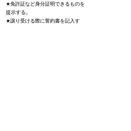
★免許証など身分証明できるものを
提示する。
★譲り受ける際に誓約書を記入す
る。
★その猫にかかった医療費（ノミダ
ニ駆除・避妊去勢手術・ワクチン
等）を負担する。
以上のことを同意いただける方は、
こちらの登録フォーム
にご記入くだ
さい。
★お問い合わせ(メール）：
info@capin.biz