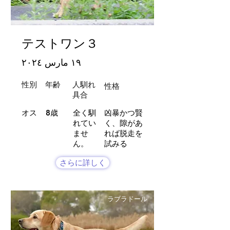
テストワン３
١٩ مارس ٢٠٢٤
性別
年齢
人馴れ
性格
​具合
オス
8歳
全く馴
凶暴かつ賢
れてい
く、隙があ
ませ
れば脱走を
ん。
試みる
さらに詳しく
ラブラドール