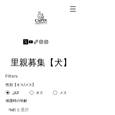
里親募集【犬】
Filters
性別【オス/メス】
メス
オス
الكل
保護時の年齢