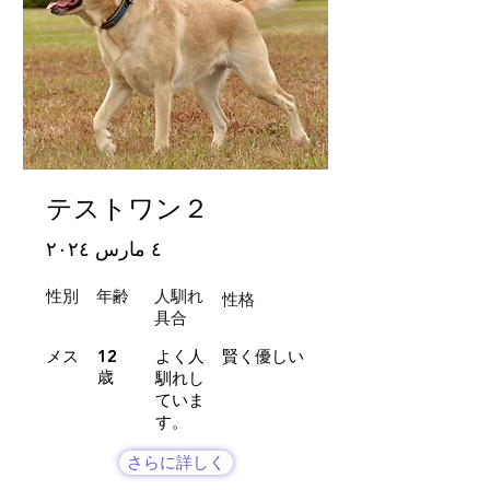
テストワン２
٤ مارس ٢٠٢٤
性別
年齢
人馴れ
性格
​具合
メス
12
よく人
賢く優しい
歳
馴れし
ていま
す。
さらに詳しく