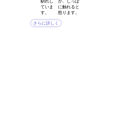
馴れし
が、しっぽ
ていま
に触れると
す。
怒ります。
さらに詳しく
譲渡時のお約束
里親になるには以下の項目に同意し
ていただく必要があります。
★最後まで責任を持って飼う。
★避妊去勢手術済んでいない場合
は、責任を持って行う。
★年１回の混合ワクチンと狂犬病ワ
クチン接種、適切な時期にフィラリ
ア予防薬を投薬する。