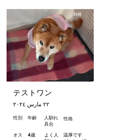
雑種
テストワン
٢٢ مارس ٢٠٢٤
性別
年齢
人馴れ
性格
​具合
オス
4歳
よく人
温厚です