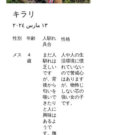
キラリ
١٣ مارس ٢٠٢٤
性別
年齢
人馴れ
性格
​具合
メス
４
まだ人
人や人の生
歳
馴れは
活環境に慣
乏しい
れていない
です
ので警戒心
が、背
はあります
後から
が。物怖じ
匂いを
しない芯の
嗅いで
強い女の子
きたり
です。
と人に
興味は
あるよ
うで
す。撫