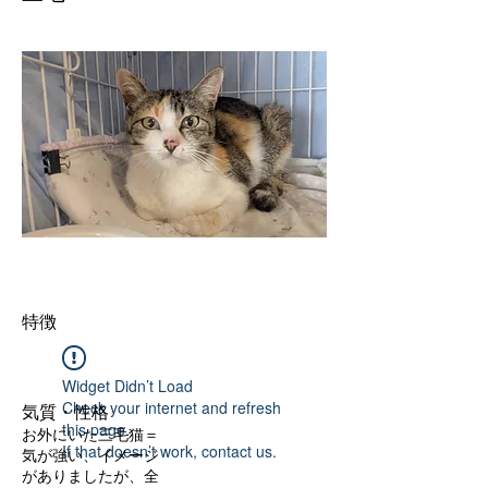
特徴
Widget Didn’t Load
Check your internet and refresh
気質・性格
this page.
お外にいた三毛猫＝
If that doesn’t work, contact us.
気が強い、イメージ
がありましたが、全