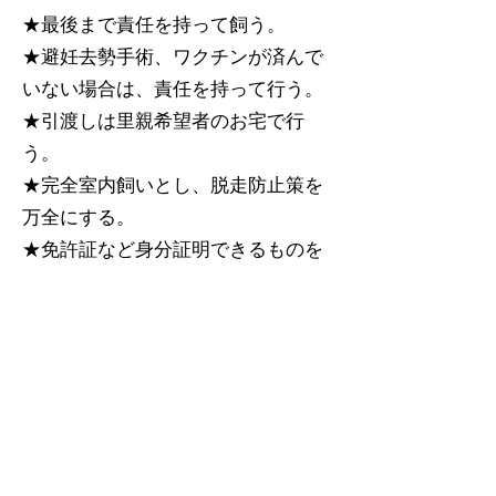
★最後まで責任を持って飼う。
★避妊去勢手術、ワクチンが済んで
いない場合は、責任を持って行う。
★引渡しは里親希望者のお宅で行
う。
★完全室内飼いとし、脱走防止策を
万全にする。
★免許証など身分証明できるものを
提示する。
★譲り受ける際に誓約書を記入す
る。
★その猫にかかった医療費（ノミダ
ニ駆除・避妊去勢手術・ワクチン
等）を負担する。