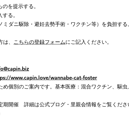
ものを提示する。
入する。
ノミダニ駆除・避妊去勢手術・ワクチン等）を負担する
方は、
こちらの登録フォーム
にご記入ください。
fo@capin.biz
tps://www.capin.love/wannabe-cat-foster
ため個別のご案内です。基本医療：混合ワクチン、駆虫
定期開催 詳細は公式ブログ・里親会情報をご覧くだ
g