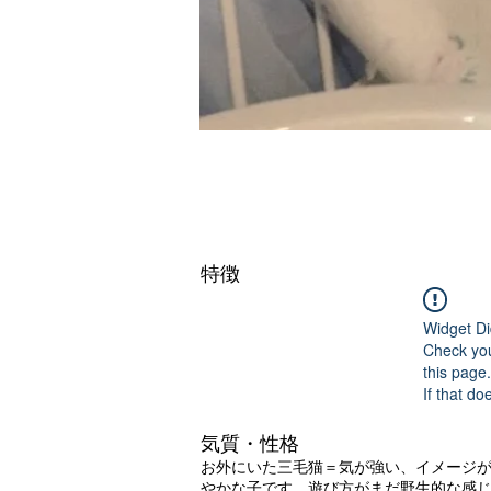
特徴
Widget Di
Check you
this page.
If that do
気質・性格
お外にいた三毛猫＝気が強い、イメージ
やかな子です。遊び方がまだ野生的な感