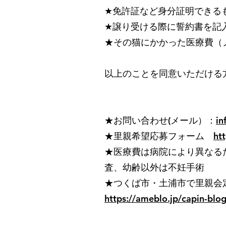
★免許証など身分証明できる
★譲り受ける際に誓約書を記
★その猫にかかった医療費（
以上のことを同意いただける
★お問い合わせ(メール）：
in
★里親希望応募フォーム
ht
★医療費は病院により異なる
査、幼齢以外は不妊手術
★つくば市・土浦市で里親会
https://ameblo.jp/capin-blo