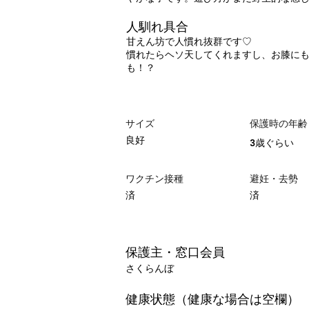
人馴れ具合
甘えん坊で人慣れ抜群です♡
慣れたらヘソ天してくれますし、お膝に
も！？
サイズ
保護時の年齢
良好
3歳ぐらい
ワクチン接種
避妊・去勢
済
済
保護主・窓口会員
さくらんぼ
健康状態（健康な場合は空欄）