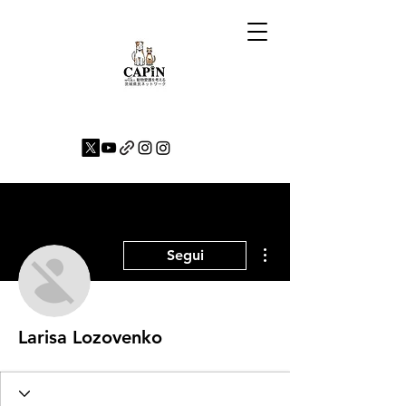
Altre azioni
Segui
Larisa Lozovenko