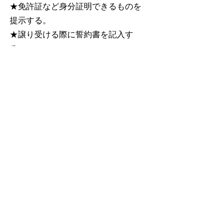
★免許証など身分証明できるものを
提示する。
★譲り受ける際に誓約書を記入す
る。
★その猫にかかった医療費（ノミダ
ニ駆除・避妊去勢手術・ワクチン
等）を負担する。
以上のことを同意いただける方は、
こちらの登録フォーム
にご記入くだ
さい。
★お問い合わせ(メール）：
info@capin.biz