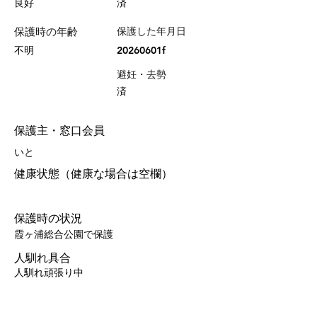
良好
済
保護時の年齢
保護した年月日
不明
20260601f
避妊・去勢
済
保護主・窓口会員
いと
健康状態（健康な場合は空欄）
保護時の状況
霞ヶ浦総合公園で保護
人馴れ具合
人馴れ頑張り中