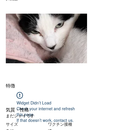
特徴
Widget Didn’t Load
Check your internet and refresh
気質・性格
this page.
まだシャイです
If that doesn’t work, contact us.
サイズ
ワクチン接種