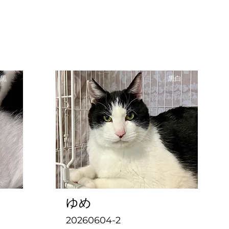
黒
黒白
ゆめ
20260604-2