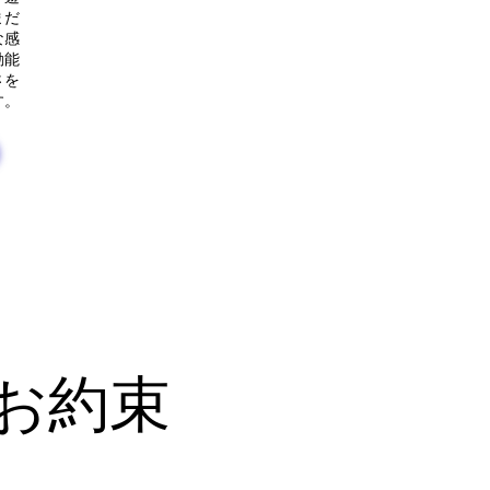
まだ
な感
動能
さを
す。
お約束