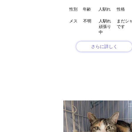
性別
年齢
人馴れ
性格
メス
不明
人馴れ
まだシ
頑張り
です
中
さらに詳しく
三