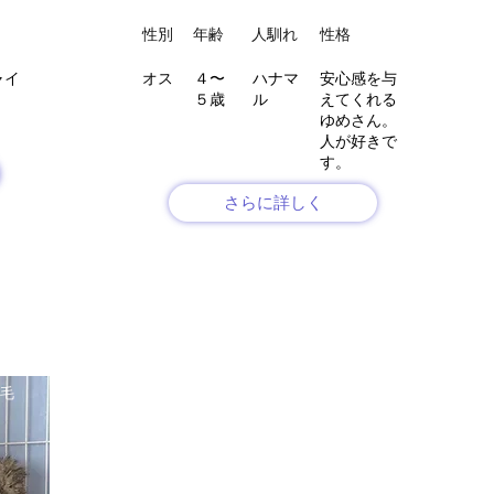
性別
年齢
人馴れ
性格
ャイ
オス
４〜
ハナマ
安心感を与
５歳
ル
えてくれる
ゆめさん。
人が好きで
す。
さらに詳しく
毛