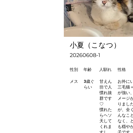
小夏（こなつ）
20260608-1
性別
年齢
人馴れ
性格
メス
3歳ぐ
甘えん
お外に
らい
坊で人
三毛猫
慣れ抜
が強い
群です
メージ
♡
りまし
慣れた
が、全
らヘソ
んなこ
天して
なく、
くれま
も穏や
すし、
子です