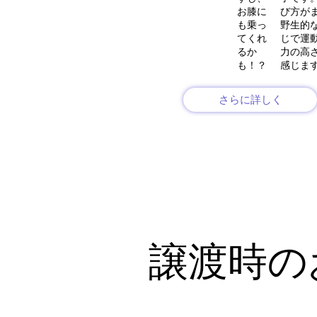
お膝に
び方が
も乗っ
野生的
てくれ
じで運
るか
力の高
も！？
感じま
さらに詳しく
譲渡時の