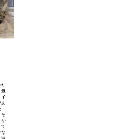
いた
＝気
、イ
があ
た
くそ
とが
とて
かな
。遊