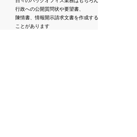
日々のバックオフィス業務はもちろん
行政への公開質問状や要望書、
陳情書、情報開示請求文書を作成する
ことがあります
☆PR活動
Webサイトの編集、広告作成、
ブログ記事の作成、チラシデザイン
​など
04
時間
​活動内容に応じて