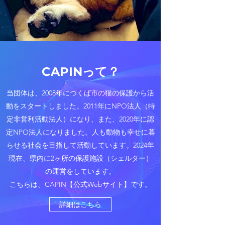
CAPINって？
当団体は、2008年につくば市の猫の保護から活
動をスタートしました。2011年にNPO法人（特
定非営利活動法人）になり、また、2020年に認
定NPO法人になりました。人も動物も幸せに暮
らせる社会を目指して活動しています。
2024年
現在、県内に2ヶ所の保護施設（シェルター）
の運営をしています。
​こちらは、CAPIN【公式Webサイト】です。
詳細はこちら