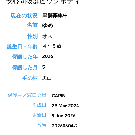
安心間抜群ビッグボディ
現在の状況
里親募集中
名前
ゆめ
性別
オス
４〜５歳
誕生日・年齢
2026
保護した年
5
保護した月
​毛の柄
黒白
保護主／窓口会員
CAPIN
作成日
29 Mar 2024
更新日
9 Jun 2026
番号
20260604-2