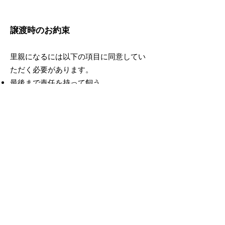
譲渡時のお約束
里親になるには以下の項目に同意してい
ただく必要があります。
最後まで責任を持って飼う。
避妊去勢手術、ワクチンが済んでいない
場合は、責任を持って行う。
引渡しは里親希望者のお宅で行う。
完全室内飼いとし、脱走防止策を万全に
する。
免許証など身分証明できるものを提示す
る。
譲り受ける際に誓約書を記入する。
その猫にかかった医療費（ノミダニ駆
除・避妊去勢手術・ワクチン等）を負担