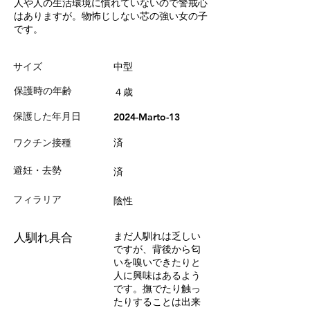
人や人の生活環境に慣れていないので警戒心
はありますが。物怖じしない芯の強い女の子
です。
サイズ
中型
保護時の年齢
４歳
保護した年月日
2024-Marto-13
ワクチン接種
済
避妊・去勢
済
フィラリア
陰性
まだ人馴れは乏しい
人馴れ具合
ですが、背後から匂
いを嗅いできたりと
人に興味はあるよう
です。撫でたり触っ
たりすることは出来