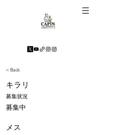
< Back
キラリ
募集状況
募集中
メス