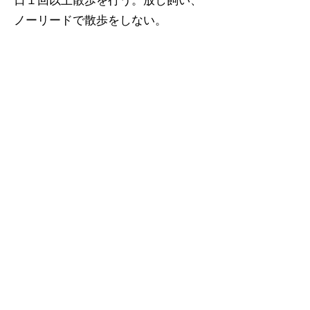
日１回以上散歩を行う。放し飼い、
ノーリードで散歩をしない。
★免許証など身分証明できるものを
提示する。
★譲り受ける際に誓約書を記入す
る。
★その犬にかかった医療費（ノミダ
ニ駆除・避妊去勢手術・ワクチン
等）を負担する。
以上のことを同意いただける方は、
こちらの登録フォーム
にご記入くだ
さい。