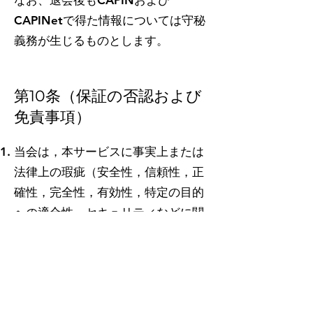
​なお、退会後もCAPINおよび
CAPINetで得た情報については守秘
義務が生じるものとします。
第10条（保証の否認および
免責事項）
当会は，本サービスに事実上または
法律上の瑕疵（安全性，信頼性，正
確性，完全性，有効性，特定の目的
への適合性，セキュリティなどに関
する欠陥，エラーやバグ，権利侵害
などを含みます。）がないことを明
示的にも黙示的にも保証しておりま
せん。