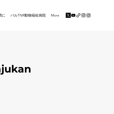
間に
パルTNR動物福祉病院
More
ajukan