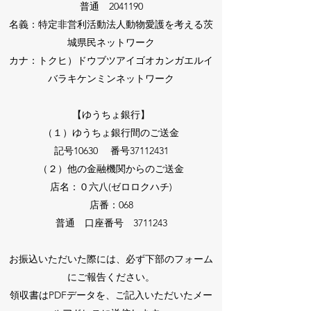
普通
2041190
名義：特定非営利活動法人動物愛護を考える茨
城県民ネットワーク
カナ：トクヒ）ドウブツアイゴオカンガエルイ
バラキケンミンネットワーク
【ゆうちょ銀行】
（１）ゆうちょ銀行間のご送金
記号10630 番号37112431
（２）他の金融機関からのご送金
店名：０六八(ゼロロクハチ)
店番：068
普通 口座番号 3711243
お振込いただいた際には、必ず下部のフォーム
にご報告ください。
領収書はPDFデータを、ご記入いただいたメー