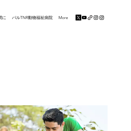
間に
パルTNR動物福祉病院
More