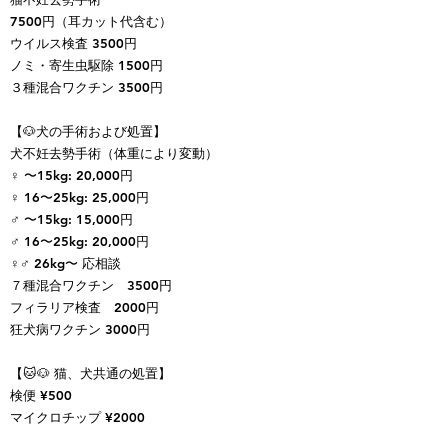
7500円（耳カット代含む）
ウイルス検査 3500円
ノミ・寄生虫駆除 1500円
３種混合ワクチン 3500円
【🐶犬の手術および処置】
犬不妊去勢手術（体重により変動）
♀
〜15kg: 20,000円
♀ 16〜25kg: 25,000円
​♂
〜15kg: 15,000円
♂ 16〜25kg: 20,000円
♀♂ 26kg〜 応相談​
７種混合ワクチン
3500円
フィラリア検査 2000円
​狂犬病ワクチン 3000円
【🐱🐶 猫、犬共通の処置】
検便 ¥500
​マイクロチップ ¥2000