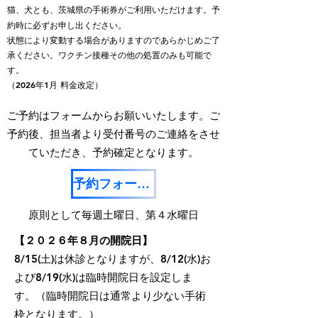
猫、犬とも、茨城県の手術券がご利用いただけます。予
約時に必ずお申し出ください。
状態により変動する場合がありますのであらかじめご了
承ください​。ワクチン接種その他の処置のみも可能で
す。
（​​2026年1月 料金改定）
ご予約はフォームからお願いいたします。ご
予約後、担当者より受付番号のご連絡をさせ
ていただき、予約確定となります。
予約フォームを開く
​原則として毎週土曜日、第４水曜日​
【２０２６年８月の開院日】
8/15(土)は休診となりますが、8/12(水)お
よび8/19(水)は臨時開院日を設定しま
す。（
臨時開院日は通常より少ない手術
枠となります。）