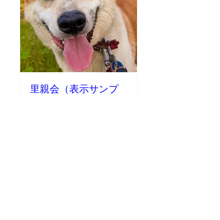
里親会（表示サンプ
ル）
пт, 23 черв.
Більше даних
Деталі
©2023 CAPIN. Створено за допомогою Wix.com.