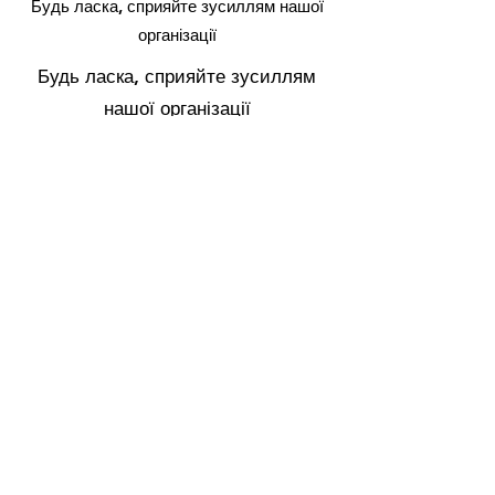
Будь ласка, сприяйте зусиллям нашої
організації
Будь ласка, сприяйте зусиллям
нашої організації
брати участь у заході
збір коштів
Будь ласка, сприяйте зусиллям нашої
організації